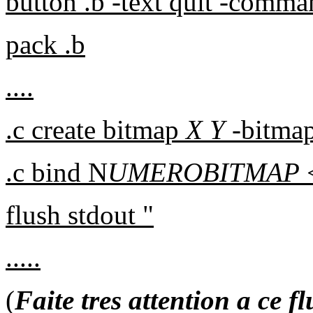
button .b -text quit -comma
pack .b
....
.c create bitmap
X Y
-bitma
.c bind N
UMEROBITMAP
flush stdout "
.....
(
Faite tres attention a ce 