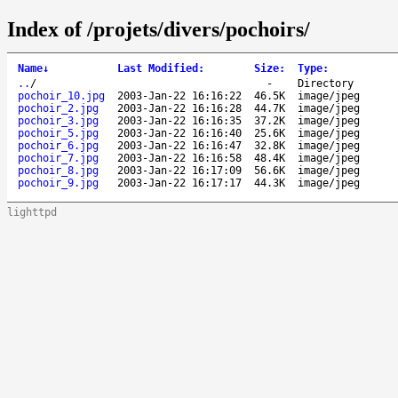
Index of /projets/divers/pochoirs/
Name
↓
Last Modified
:
Size
:
Type
:
..
/
-
Directory
pochoir_10.jpg
2003-Jan-22 16:16:22
46.5K
image/jpeg
pochoir_2.jpg
2003-Jan-22 16:16:28
44.7K
image/jpeg
pochoir_3.jpg
2003-Jan-22 16:16:35
37.2K
image/jpeg
pochoir_5.jpg
2003-Jan-22 16:16:40
25.6K
image/jpeg
pochoir_6.jpg
2003-Jan-22 16:16:47
32.8K
image/jpeg
pochoir_7.jpg
2003-Jan-22 16:16:58
48.4K
image/jpeg
pochoir_8.jpg
2003-Jan-22 16:17:09
56.6K
image/jpeg
pochoir_9.jpg
2003-Jan-22 16:17:17
44.3K
image/jpeg
lighttpd