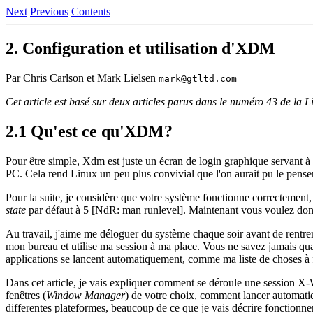
Next
Previous
Contents
2. Configuration et utilisation d'XDM
Par Chris Carlson et Mark Lielsen
mark@gtltd.com
Cet article est basé sur deux articles parus dans le numéro 43 de la L
2.1 Qu'est ce qu'XDM?
Pour être simple, Xdm est juste un écran de login graphique servant 
PC. Cela rend Linux un peu plus convivial que l'on aurait pu le pense
Pour la suite, je considère que votre système fonctionne correcteme
state
par défaut à 5 [NdR: man runlevel]. Maintenant vous voulez donc 
Au travail, j'aime me déloguer du système chaque soir avant de rentrer
mon bureau et utilise ma session à ma place. Vous ne savez jamais qua
applications se lancent automatiquement, comme ma liste de choses à 
Dans cet article, je vais expliquer comment se déroule une session
fenêtres (
Window Manager
) de votre choix, comment lancer automati
differentes plateformes, beaucoup de ce que je vais décrire fonctionn