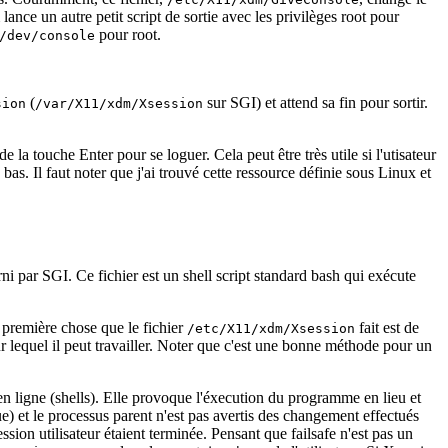
nce un autre petit script de sortie avec les privilèges root pour
pour root.
/dev/console
(
sur SGI) et attend sa fin pour sortir.
sion
/var/X11/xdm/Xsession
e la touche Enter pour se loguer. Cela peut être très utile si l'utisateur
as. Il faut noter que j'ai trouvé cette ressource définie sous Linux et
ni par SGI. Ce fichier est un shell script standard bash qui exécute
a première chose que le fichier
fait est de
/etc/X11/xdm/Xsession
l sur lequel il peut travailler. Noter que c'est une bonne méthode pour un
n ligne (shells). Elle provoque l'éxecution du programme en lieu et
) et le processus parent n'est pas avertis des changement effectués
ssion utilisateur étaient terminée. Pensant que failsafe n'est pas un