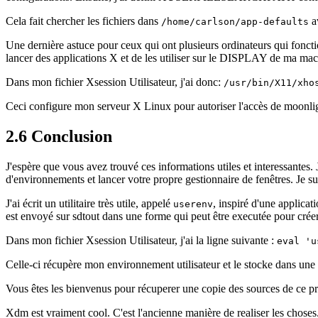
Cela fait chercher les fichiers dans
av
/home/carlson/app-defaults
Une dernière astuce pour ceux qui ont plusieurs ordinateurs qui fonc
lancer des applications X et de les utiliser sur le DISPLAY de ma mach
Dans mon fichier Xsession Utilisateur, j'ai donc:
/usr/bin/X11/xho
Ceci configure mon serveur X Linux pour autoriser l'accès de moonl
2.6 Conclusion
J'espère que vous avez trouvé ces informations utiles et interessantes.
d'environnements et lancer votre propre gestionnaire de fenêtres. Je su
J'ai écrit un utilitaire très utile, appelé
, inspiré d'une applicat
userenv
est envoyé sur sdtout dans une forme qui peut être executée pour cré
Dans mon fichier Xsession Utilisateur, j'ai la ligne suivante :
eval 'u
Celle-ci récupère mon environnement utilisateur et le stocke dans une 
Vous êtes les bienvenus pour récuperer une copie des sources de ce
Xdm est vraiment cool. C'est l'ancienne manière de realiser les chose