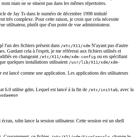
e nom mais ne se situent pas dans les mêmes répertoires.
ticle de Jay Ts dans le numéro de décembre 1998 intitulé
très complexe. Pour cette raison, je crois que cela nécessite
ue utilisateur, plutôt que d'un point de vue administrateur.
é l'un des fichiers présent dans
N'ayant pas d'autre
/etc/X11/xdm
Gardant cela à l'esprit, je me référerai aux fichiers utilisés et
modifiés en changeant
ou en spécifiant
/etc/X11/xdm/xdm-config
 que quelques installations utilisaient
/usr/lib/X11/xdm/xdm-
 est lancé comme une application. Les applications des utilisateurs
 6.0 utilise gdm. Lequel est lancé à la fin de
, avec la
/etc/inittab
nodaemon
écran, xdm lance la session utilisateur. Cette session est un shell
ses. Couramment, ce fichier,
, change le
/etc/X11/xdm/GiveConsole