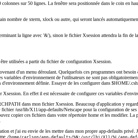
0 colonnes sur 50 lignes. La fenêtre sera positionnée dans le coin en ha
certain nombre de xterm, xlock ou autre, qui seront lancés automatiquem
minant la ligne avec '&'), sinon le fichier Xsession attendra la fin de l
tre utilisées a partir du fichier de configuration Xsession.
rovenant d'un menu déroulant. Quelquefois ces programmes ont besoin de
ables d'environnement de l'utilisateurs ne sont pas obligatoirement co
bles d'environnement définie. Essayer de les configurer dans $HOME/.c
r Xsession. En effet il est nécessaire de configurer ces variables d'envi
ATH dans mon fichier Xsession. Beaucoup d'application y regardent et
e fichier /usr/lib/X11/app-defaults/Netscape pour la configuration de se
vez copier ces fichiers dans votre répertoire home et les modifier. La 
.
on et j'ai eu envie de les mettre dans mon propre app-defaults privé. Je l
mme
/home/carlson/app-defaults/%N:/usr/lbi/X11/%L/app-def