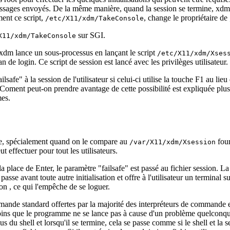
essages envoyés. De la même manière, quand la session se termine, xdm la
ment ce script,
, change le propriétaire de
/etc/X11/xdm/TakeConsole
sur SGI.
X11/xdm/TakeConsole
Ici xdm lance un sous-processus en lançant le script
/etc/X11/xdm/Xses
n de login. Ce script de session est lancé avec les privilèges utilisateur.
fe" à la session de l'utilisateur si celui-ci utilise la touche F1 au lieu d
 Coment peut-on prendre avantage de cette possibilité est expliquée plus b
mes.
le, spécialement quand on le compare au
four
/var/X11/xdm/Xsession
ut effectuer pour tout les utilisateurs.
 la place de Enter, le paramètre "failsafe" est passé au fichier session. L
e passe avant toute autre initialisation et offre à l'utilisateur un termina
ion , ce qui l'empêche de se loguer.
mande standard offertes par la majorité des interpréteurs de commande e
moins que le programme ne se lance pas à cause d'un problème quelconque
du shell et lorsqu'il se termine, cela se passe comme si le shell et la se