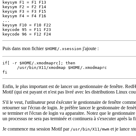
keysym F1 = F1 F13

keysym F2 = F2 F14

keysym F3 = F3 F15

keysym F4 = F4 F16

...

keysym F10 = F10 F22

keycode 95 = F11 F23

Puis dans mon fichier
j'ajoute :
$HOME/.xsession
if[ -r $HOME/.xmodmaprc]; then

      /usr/bin/X11/xmodmap $HOME/.xmodmaprc

Enfin, le plus important est de lancer un gestionnaire de fenêtre. Red
Motif (qui est payant et n'est pas livré avec les distributions Linux c
S'il le veut, l'utilisateur peut éxécuter le gestionnaire de fenêtre com
retourner sur l'écran de login. Je préfère lancer le gestionnaire de fen
se terminer et l'écran de login va apparaitre. Notez que le gestionna
un processus ne sera pas terminée et continuera à s'executer après la fin 
Je commence ma session Motif par
et je lance x
/usr/bin/X11/mwm