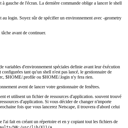
ut à gauche de l'écran. La dernière commande oblige a lancer le shell
ent au login. Soyez sûr de spécifier un environnement avec -geometry
a tâche avant de continuer.
 variables d'environnement spéciales definie avant leur éxécution
nfigurées tant qu'un shell n'est pas lancé, le gestionnaire de
shrc, $HOME/.profile ou $HOME/.login n'y fera rien.
ronnement avent de lancer votre gestionnaire de fenêtres.
 utilisent un fichier de ressources d'application. souvent trouvé
s ressources d'application. Si vous décider de changer n'importe
prochaine fois que vous lancerez Netscape, il trouvera d'abord celui
'ai fait en créant un répertoire et en y copiant tout les fichiers de
aults/%N:/usr/lib/X11/a