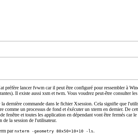
Hat préfère lancer fvwm car il peut être configuré pour ressembler à Win
ourantes). Il existe aussi xsm et twm. Vous voudrez peut-être consulter l
me la dernière commande dans le fichier Xsession. Cela signifie que l'utili
ètre comme un processus de fond et éxécuter un xterm en dernier. De cette 
ire de fenêtre et toutes les application en dépendant vont être fermés 
de la session de l'utilisateur.
term par
.
nxterm -geometry 80x50+10+10 -ls