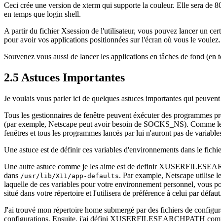
Ceci crée une version de xterm qui supporte la couleur. Elle sera de 8
en temps que login shell.
A partir du fichier Xsession de l'utilisateur, vous pouvez lancer un 
pour avoir vos applications positionnées sur l'écran où vous le voulez.
Souvenez vous aussi de lancer les applications en tâches de fond (en ter
2.5 Astuces Importantes
Je voulais vous parler ici de quelques astuces importantes qui peuvent ê
Tous les gestionnaires de fenêtre peuvent éxécuter des programmes p
(par exemple, Netscape peut avoir besoin de SOCKS_NS). Comme les vari
fenêtres et tous les programmes lancés par lui n'auront pas de varia
Une astuce est de définir ces variables d'environnements dans le fichie
Une autre astuce comme je les aime est de definir XUSERFILESEARCHP
dans
. Par example, Netscape utilise l
/usr/lib/X11/app-defaults
laquelle de ces variables pour votre environnement personnel, vous pou
situé dans votre répertoire et l'utilisera de préférence à celui par défaut
J'ai trouvé mon répertoire home submergé par des fichiers de configurati
configurations. Ensuite, j'ai défini XUSERFILESEARCHPATH co