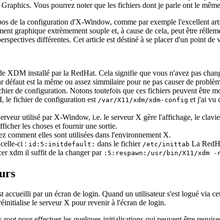
 Graphics. Vous pourrez noter que les fichiers dont je parle ont le mêm
propos de la configuration d'X-Window, comme par exemple l'excellent ar
graphique extrèmement souple et, à cause de cela, peut être réllement 
rspectives différentes. Cet article est déstiné à se placer d'un point de v
t de XDM installé par la RedHat. Cela signifie que vous n'avez pas chang
 défaut est la même ou assez simmilaire pour ne pas causer de problèmes. 
chier de configuration. Notons toutefois que ces fichiers peuvent être 
 le fichier de configuration est
et j'ai vu
/var/X11/xdm/xdm-config
eur utilisé par X-Window, i.e. le serveur X gère l'affichage, le clavier
icher les choses et fournir une sortie.
ez comment elles sont utilisées dans l'environnement X.
celle-ci :
dans le fichier
La RedHat
id:5:initdefault:
/etc/inittab
er xdm il suffit de la changer par
:5:respawn:/usr/bin/X11/xdm -
eurs
accueilli par un écran de login. Quand un utilisateur s'est logué via cet 
réinitialise le serveur X pour revenir à l'écran de login.
s root pour effectuer les quelques initialisations qui peuvent être requi