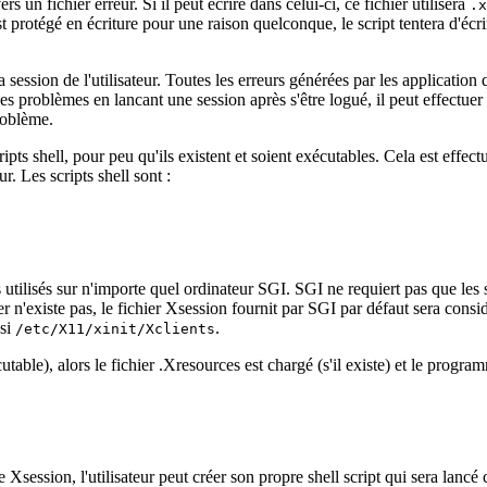
ers un fichier erreur. Si il peut écrire dans celui-ci, ce fichier utilisera
.x
est protégé en écriture pour une raison quelconque, le script tentera d'écr
 session de l'utilisateur. Toutes les erreurs générées par les application 
a des problèmes en lancant une session après s'être logué, il peut effectue
roblème.
pts shell, pour peu qu'ils existent et soient exécutables. Cela est effe
r. Les scripts shell sont :
utilisés sur n'importe quel ordinateur SGI. SGI ne requiert pas que les 
ier n'existe pas, le fichier Xsession fournit par SGI par défaut sera con
ssi
.
/etc/X11/xinit/Xclients
utable), alors le fichier .Xresources est chargé (s'il existe) et le prog
ession, l'utilisateur peut créer son propre shell script qui sera lancé c