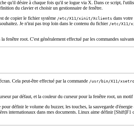
âche qu'il désire à chaque fois qu'il se logue via X. Dans ce script, l'util
inition du clavier et choisir un gestionnaire de fenêtre.
st de copier le fichier système
dans votre 
/etc/X11/xinit/Xclients
ouhaitez. Je n'irai pas trop loin dans le contenu du fichier
/etc/X11/x
s la fenêtre root. C'est généralement effectué par les commandes suivant
d'écran. Cela peut-être effectué par la commande
/usr/bin/X11/xsetr
rseur par défaut, et la couleur du curseur pour la fenêtre root, un moti
ée pour définir le volume du buzzer, les touches, la sauvegarde d'énergie 
ctères internationaux dans mes documents. Linux aime définir [Shift]F