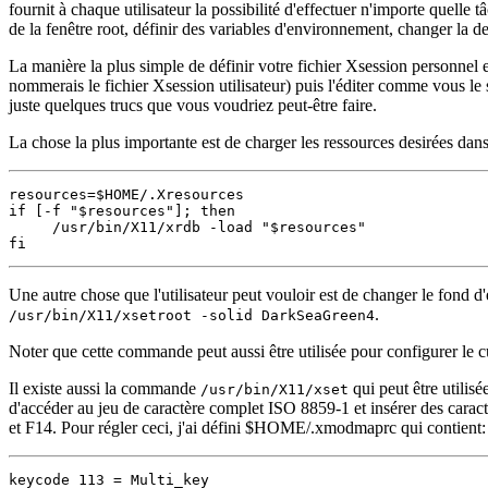
fournit à chaque utilisateur la possibilité d'effectuer n'importe quelle t
de la fenêtre root, définir des variables d'environnement, changer la def
La manière la plus simple de définir votre fichier Xsession personnel e
nommerais le fichier Xsession utilisateur) puis l'éditer comme vous le s
juste quelques trucs que vous voudriez peut-être faire.
La chose la plus importante est de charger les ressources desirées dan
resources=$HOME/.Xresources

if [-f "$resources"]; then

     /usr/bin/X11/xrdb -load "$resources"

Une autre chose que l'utilisateur peut vouloir est de changer le fond 
.
/usr/bin/X11/xsetroot -solid DarkSeaGreen4
Noter que cette commande peut aussi être utilisée pour configurer le cu
Il existe aussi la commande
qui peut être utilis
/usr/bin/X11/xset
d'accéder au jeu de caractère complet ISO 8859-1 et insérer des cara
et F14. Pour régler ceci, j'ai défini $HOME/.xmodmaprc qui contient:
keycode 113 = Multi_key
