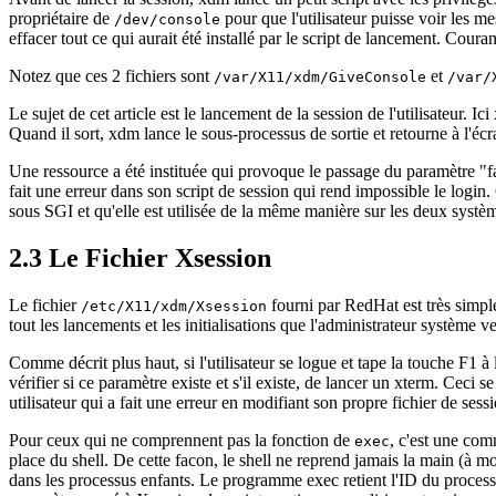
propriétaire de
pour que l'utilisateur puisse voir les m
/dev/console
effacer tout ce qui aurait été installé par le script de lancement. Coura
Notez que ces 2 fichiers sont
et
/var/X11/xdm/GiveConsole
/var/
Le sujet de cet article est le lancement de la session de l'utilisateur. 
Quand il sort, xdm lance le sous-processus de sortie et retourne à l'écra
Une ressource a été instituée qui provoque le passage du paramètre "failsa
fait une erreur dans son script de session qui rend impossible le login.
sous SGI et qu'elle est utilisée de la même manière sur les deux systè
2.3 Le Fichier Xsession
Le fichier
fourni par RedHat est très simp
/etc/X11/xdm/Xsession
tout les lancements et les initialisations que l'administrateur système ve
Comme décrit plus haut, si l'utilisateur se logue et tape la touche F1 à
vérifier si ce paramètre existe et s'il existe, de lancer un xterm. Ceci s
utilisateur qui a fait une erreur en modifiant son propre fichier de sess
Pour ceux qui ne comprennent pas la fonction de
, c'est une com
exec
place du shell. De cette facon, le shell ne reprend jamais la main (à 
dans les processus enfants. Le programme exec retient l'ID du processus 