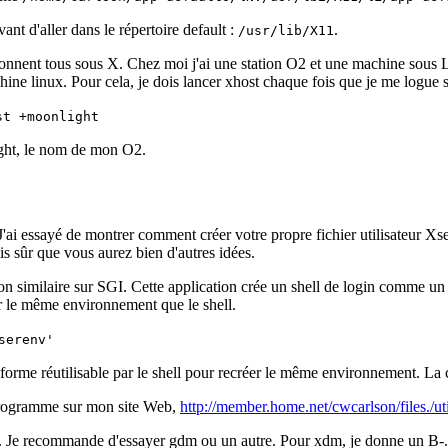
ant d'aller dans le répertoire default :
.
/usr/lib/X11
tionnent tous sous X. Chez moi j'ai une station O2 et une machine sous
ine linux. Pour cela, je dois lancer xhost chaque fois que je me logue s
st +moonlight
ight, le nom de mon O2.
 J'ai essayé de montrer comment créer votre propre fichier utilisateur Xs
is sûr que vous aurez bien d'autres idées.
ion similaire sur SGI. Cette application crée un shell de login comme un
er le même environnement que le shell.
serenv'
forme réutilisable par le shell pour recréer le même environnement. La c
 programme sur mon site Web,
http://member.home.net/cwcarlson/files./util
s. Je recommande d'essayer gdm ou un autre. Pour xdm, je donne un B-. 