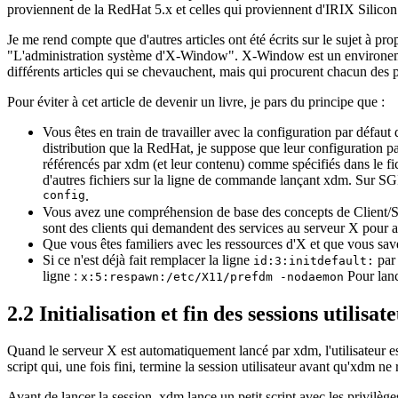
proviennent de la RedHat 5.x et celles qui proviennent d'IRIX Silicon
Je me rend compte que d'autres articles ont été écrits sur le sujet à 
"L'administration système d'X-Window". X-Window est un environement 
différents articles qui se chevauchent, mais qui procurent chacun des pe
Pour éviter à cet article de devenir un livre, je pars du principe que :
Vous êtes en train de travailler avec la configuration par défau
distribution que la RedHat, je suppose que leur configuration par
référencés par xdm (et leur contenu) comme spécifiés dans le fi
d'autres fichiers sur la ligne de commande lançant xdm. Sur SGI,
config
.
Vous avez une compréhension de base des concepts de Client/Serv
sont des clients qui demandent des services au serveur X pour aff
Que vous êtes familiers avec les ressources d'X et que vous sav
Si ce n'est déjà fait remplacer la ligne
par 
id:3:initdefault:
ligne :
Pour lanc
x:5:respawn:/etc/X11/prefdm -nodaemon
2.2 Initialisation et fin des sessions utilisat
Quand le serveur X est automatiquement lancé par xdm, l'utilisateur est 
script qui, une fois fini, termine la session utilisateur avant qu'xdm ne 
Avant de lancer la session, xdm lance un petit script avec les privilège