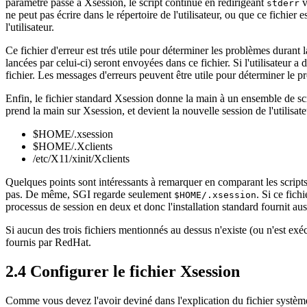
paramètre passé à Xsession, le script continue en redirigeant
v
stderr
ne peut pas écrire dans le répertoire de l'utilisateur, ou que ce fichier 
l'utilisateur.
Ce fichier d'erreur est trés utile pour déterminer les problèmes durant la
lancées par celui-ci) seront envoyées dans ce fichier. Si l'utilisateur 
fichier. Les messages d'erreurs peuvent être utile pour déterminer le p
Enfin, le fichier standard Xsession donne la main à un ensemble de scri
prend la main sur Xsession, et devient la nouvelle session de l'utilisateu
$HOME/.xsession
$HOME/.Xclients
/etc/X11/xinit/Xclients
Quelques points sont intéressants à remarquer en comparant les scripts 
pas. De même, SGI regarde seulement
. Si ce fich
$HOME/.xsession
processus de session en deux et donc l'installation standard fournit au
Si aucun des trois fichiers mentionnés au dessus n'existe (ou n'est exéc
fournis par RedHat.
2.4 Configurer le fichier Xsession
Comme vous devez l'avoir deviné dans l'explication du fichier système Xs