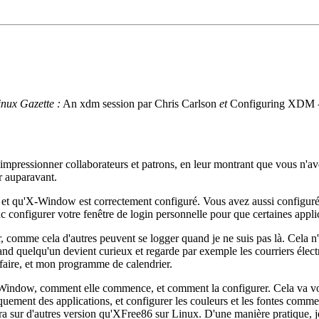
inux Gazette :
An xdm session par Chris Carlson
et
Configuring XDM - a
à impressionner collaborateurs et patrons, en leur montrant que vous n'
r auparavant.
nt, et qu'X-Window est correctement configuré. Vous avez aussi config
configurer votre fenêtre de login personnelle pour que certaines applic
, comme cela d'autres peuvent se logger quand je ne suis pas là. Cela n
nd quelqu'un devient curieux et regarde par exemple les courriers élect
faire, et mon programme de calendrier.
 X-Window, comment elle commence, et comment la configurer. Cela va v
quement des applications, et configurer les couleurs et les fontes com
era sur d'autres version qu'XFree86 sur Linux. D'une manière pratique, 