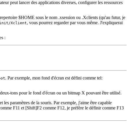
isateur peut lancer des applications diverses, configurer les ressources
repertoire $HOME sous le nom .xsession ou .Xclients (qu'au futur, je
, vous pourrez regarder par vous même. J'expliquerai
init/Xclient
es :
. Par exemple, mon fond d'écran est défini comme tel:
oot
f deux-tons pour le fond d'écran ou un bitmap X pouvant être utilisé.
et les paramètres de la souris. Par exemple, j'aime être capable
1 comme F11 et [Shift]F2 comme F12, je préfère le définir comme F13