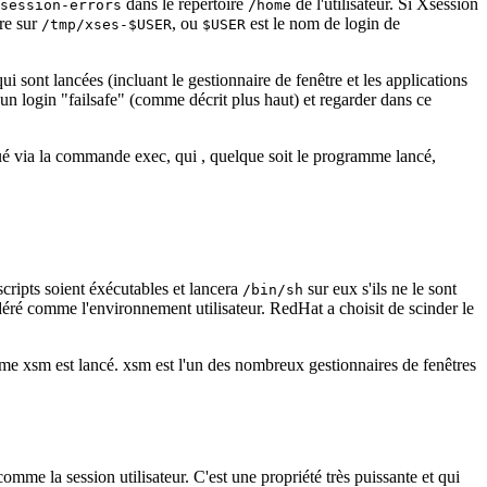
dans le repertoire
de l'utilisateur. Si Xsession
session-errors
/home
ire sur
, ou
est le nom de login de
/tmp/xses-$USER
$USER
qui sont lancées (incluant le gestionnaire de fenêtre et les applications
r un login "failsafe" (comme décrit plus haut) et regarder dans ce
ctué via la commande exec, qui , quelque soit le programme lancé,
scripts soient éxécutables et lancera
sur eux s'ils ne le sont
/bin/sh
sidéré comme l'environnement utilisateur. RedHat a choisit de scinder le
ramme xsm est lancé. xsm est l'un des nombreux gestionnaires de fenêtres
omme la session utilisateur. C'est une propriété très puissante et qui